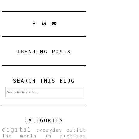
TRENDING POSTS
SEARCH THIS BLOG
CATEGORIES
digital
everyday
outfit
the month in pictures