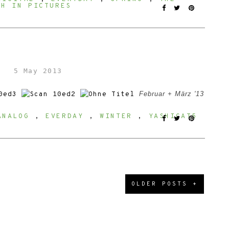
TH IN PICTURES
5 May 2013
Februar + März '13
ANALOG
,
EVERDAY
,
WINTER
,
YASHICAT5
OLDER POSTS +