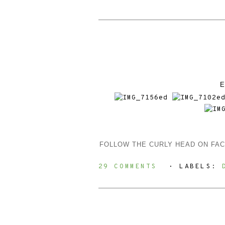
E
F
OLLOW
THE CURLY HEAD ON FA
29 COMMENTS
⋅ LABELS: