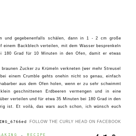
n und gegebenenfalls schälen, dann in 1 - 2 cm große
f einem Backblech verteilen, mit dem Wasser besprenkeln
i 180 Grad für 10 Minuten in den Ofen, damit er etwas
d braunen Zucker zu Krümeln verkneten (wer mehr Streusel
 bei einem Crumble gehts onehin nicht so genau, einfach
habarber aus dem Ofen holen, wenn er zu sehr schwimmt
 klein geschnittenen Erdbeeren vermengen und in eine
über verteilen und für etwa 35 Minuten bei 180 Grad in den
rig ist. Et voilà, das wars auch schon, ich wünsch euch
F
OLLOW
THE CURLY HEAD ON FACEBOOK
BAKING
,
RECIPE