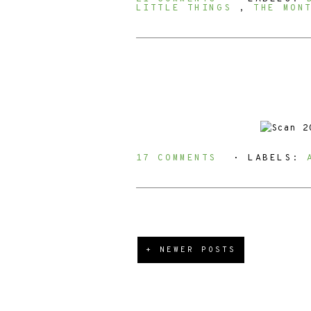
LITTLE THINGS
,
THE MON
17 COMMENTS
⋅ LABELS:
+ NEWER POSTS