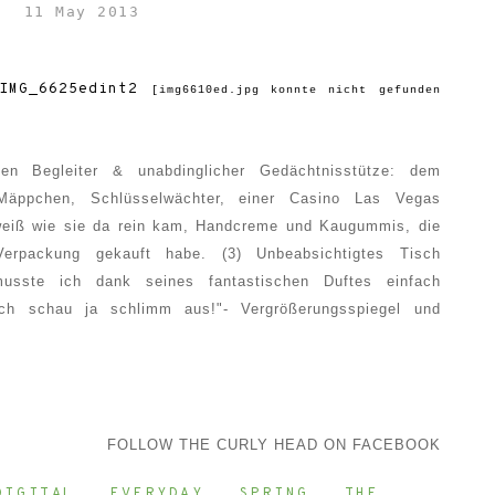
11 May 2013
[img6610ed.jpg konnte nicht gefunden
uen B
egleiter
&
unabdinglicher Gedächtnisstütze: dem
M
äppchen,
Schlüsselwächter
, einer Casino Las Vegas
eiß wie sie da rein kam,
Handcreme und Kaugummi
s, die
Verpackung gekauft habe.
(3)
Unbeabsichtigtes
Tisch
usste ich dank seines
fantastischen
Duftes einfach
ich schau ja schlimm
aus
!
"-
Vergrößerungsspiegel
und
F
OLLOW
THE CURLY HEAD ON FACEBOOK
DIGITAL
,
EVERYDAY
,
SPRING
,
THE