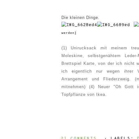
Die kleinen Dinge.
werden]
(1) Unirucksack mit meinem
tre
Moleskine
, selbstgenähtem Leder
-
Br
ettspiel Karte, von der ich
nicht
w
ich eigentlich nur wegen ihrer 
Arrangement
und Fliederzweig. (
m
mitnehmen
)
(4) Neuer
"
Oh
Gott
Topfpflanze vo
n Ikea
.
21 COMMENTS
⋅ LABELS: