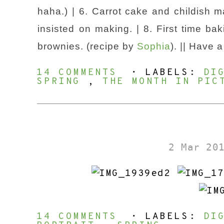
haha.) | 6. Carrot cake and childish m
insisted on making. | 8. First time bak
brownies. (recipe by
Sophia
). || Have 
14 COMMENTS
⋅ LABELS:
DI
SPRING
,
THE MONTH IN PIC
2 Mar 20
14 COMMENTS
⋅ LABELS:
DI