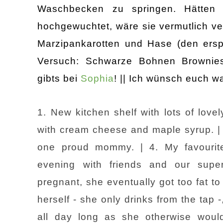
Waschbecken zu springen. Hätten w
hochgewuchtet, wäre sie vermutlich ve
Marzipankarotten und Hase (den erspa
Versuch: Schwarze Bohnen Brownie
gibts bei
Sophia
! || Ich wünsch euch wa
1. New kitchen shelf with lots of love
with cream cheese and maple syrup. | 3.
one proud mommy. | 4. My favourite
evening with friends and our supe
pregnant, she eventually got too fat t
herself - she only drinks from the tap -
all day long as she otherwise would'