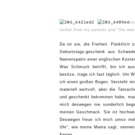
so
locket from my parents and "the new
Da ist sie, die Freiheit. Pünktlich
Geburtstags-geschenk aus Schweden
Namenspatin einer englischen Küste
Was Schmuck betrifft, bin ich au
besitze, trage ich fast täglich. Um
ich einen großen Bogen. Versteht mi
materiell wertvoll, aber die Tatsa
und geschenkt bekommen habe, mach
mich deswegen nie sonderlich begeis
meinen Geschmack. Sie ist hochwerti
Deswegen freue ich mich umso mehr
Uhr“, wie meine Mama sagt, nennen
Ferien.