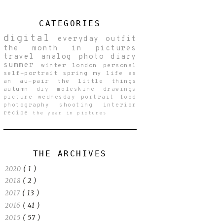
CATEGORIES
digital
everyday
outfit
the month in pictures
travel
analog
photo diary
summer
winter
london
personal
self-portrait
spring
my life as
an au-pair
the little things
autumn
diy
moleskine drawings
picture wednesday
portrait
food
photography
shooting
interior
recipe
the year in pictures
THE ARCHIVES
2020
( 1 )
2018
( 2 )
2017
( 13 )
2016
( 41 )
2015
( 57 )