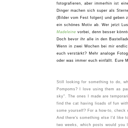
fotografieren, aber immerhin ist e
Dinger machen sich super als Stern
(Bilder vom Fest folgen) und geben
ein schönes Motiv ab. Wer jetzt L
Madeleine
vorbei, denn besser könnte
Doch bevor ihr alle in den Bastella
Wenn in zwei Wochen bei mir endlic
euch verstärkt? Mehr analoge Fotog
oder was immer euch einfällt. Eure M
Still looking for something to do, 
Pompoms? I love using them as par
sky". The ones I made are temporari
find the cat having lioads of fun wit
some yourself? For a how-to, check
And there's something else I'd like 
two weeks, which posts would you l