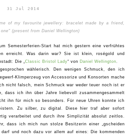
31 Jul 2014
me of my favourite jewellery: bracelet made by a friend,
 one" (present from
Daniel Wellington
)
 zum Semesterferien-Start hat mich gestern eine verfrühtes
 erreicht. Was darin war? Sie ist klein, roségold und
nstadt:
Die „
Classic Bristol Lady
“ vo
n
Daniel Wellington
.
sgesprochen wählerisch. Den wenigen Schmuck, den ich
 Wegwerf-Klimperzeug von Accessorize und Konsorten mache
ch nicht falsch, mein Schmuck war weder teuer noch ist er
che, dass ich ihn über Jahre liebevoll zusammengesammelt
t ihn für mich so besonders. Für neue Uhren konnte ich
tern. Zu silber, zu digital. Diese hier traf aber sofort
g verarbeitet und durch ihre Simplizität absolut zeitlos.
, dass ich mich nun stolze Besitzerin einer „gscheiden
 darf und noch dazu vor allem auf eines: Die kommenden