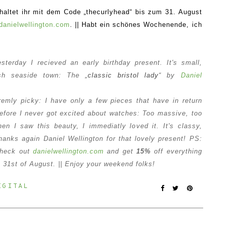
haltet ihr
mit dem Code „thecurlyhead“
bis zum 31. August
danielwellington.com
. || Habt ein schönes Wochenende, ich
sterday I recieved an early birthday present. It's small,
ish seaside town: The „
classic bristol lady
“ b
y
Daniel
remly picky: I have only a few pieces that have in return
refore I never got excited about watches: Too massive, too
en I saw this beauty, I immediatly loved it. It's classy,
hanks again Daniel Wellington for that lovely present! PS:
 Check out
danielwellington.com
and get
15%
off everything
e 31st of August. || Enjoy your weekend folks!
IGITAL