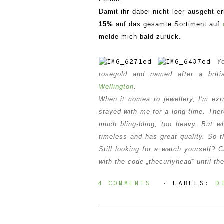
Damit ihr dabei nicht leer ausgeht er
15%
auf das gesamte Sortiment auf
melde mich bald zurück.
Ye
rosegold and named after a brit
Wellington
.
When it comes to jewellery, I'm ext
stayed with me for a long time. The
much bling-bling, too heavy. But wh
timeless and has great quality. So t
Still looking for a watch yourself?
with the code „thecurlyhead“
until th
4 COMMENTS
⋅ LABELS:
D