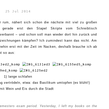
25 Jul 2014
r rum, nähert sich schon die nächste mit viel zu großen
 gerade erst den Stapel Skripte vom Schreibtisch
erbannt – und schon soll man wieder dort hin zurück und
fzeichnungen kämpfen? Ich zumindest kann das nicht. Am
hnehin erst mit der Zeit im Nacken, deshalb brauche ich ab
ht so aus:
1) lange schlafen
g vertrödeln, etwa: das Basilikum umtopfen (es blüht!)
mit Wein und Eis durch die Stadt
 semesters exam period. Yesterday, I left my books on the