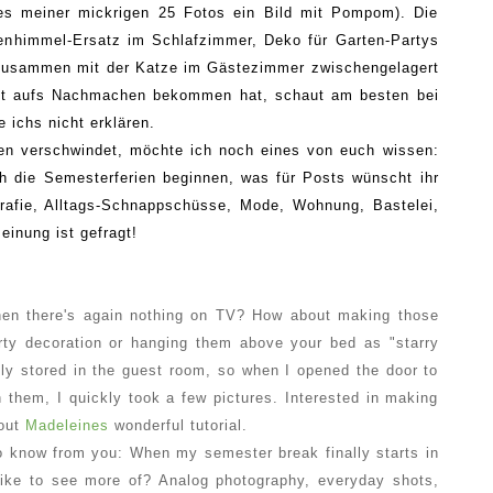
ines meiner mickrigen 25 Fotos ein Bild mit Pompom). Die
enhimmel-Ersatz im Schlafzimmer, Deko für Garten-Partys
 zusammen mit der Katze im Gästezimmer zwischengelagert
ust aufs Nachmachen bekommen hat, schaut am besten bei
 ichs nicht erklären.
den verschwindet, möchte ich noch eines von euch wissen:
h die Semesterferien beginnen, was für Posts wünscht ihr
rafie, Alltags-Schnappschüsse, Mode, Wohnung, Bastelei,
einung ist gefragt!
when there's again nothing on TV? How about making those
ty decoration or hanging them above your bed as "starry
ly stored in the guest room, so when I opened the door to
h them, I quickly took a few pictures. Interested in making
 out
Madeleines
wonderful tutorial.
to know from you: When my semester break finally starts in
ike to see more of? Analog photography, everyday shots,