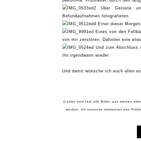
bekomme
:
Frühnebel, d
urch den lan
Über Gerüste un
Befunda
ufnahmen
fotografieren
.
Einer dieser Morgen,
Eines von den
Fellbä
von
mir
zerstören. Dahinter
eine etw
Und zum Abschluss no
ihn
irgendwann wieder.
Und damit
wünsche ich euch allen e
(
L
eider sind
fast alle
Bilder aus meine
n
al
te
worden, ich
versuche momentan das Probl