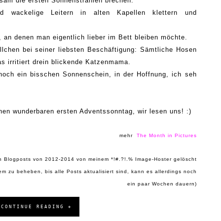
gsam die ersten Sonnenstrah
len
br
echen
.
d wackelige Leitern in
alten K
apellen
klettern und
 an denen man eigentlich lieber im Bett bleiben möchte.
llchen
bei seiner
liebsten
B
eschäftigung: Sämtliche
Hosen
as
irritiert
drein blickende
Katzenm
ama
.
ch ein bisschen Sonnenschein, in der Hoffnung, ich seh
inen
wund
erbaren
ersten Adventssonntag, wir lesen uns! :)
m
ehr
The Month in P
ictures
n Blogposts von
2012-20
14 von meinem *!#.?!.% Image-Hoster
gelöscht
em zu beheben
, bis
alle P
osts aktualisiert sind
, kann es allerdings noch
ein paar
Wochen dauern)
CONTINUE READING +