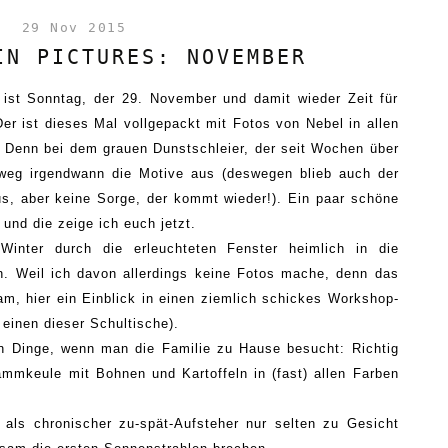
29 Nov 2015
IN PICTURES: NOVEMBER
 ist Sonntag, der 29. November und damit wieder Zeit für
er ist dieses Mal vollgepackt mit Fotos von Nebel in allen
.
Denn bei
dem grauen Dunstschleier, der seit Wochen über
tweg irgendwann die Motive aus (deswegen bl
ie
b auch der
, aber keine Sorge, der kommt wieder!). Ein paar schöne
 und die
zeige ich euch jetzt.
 W
inter
durch die
erleuchteten Fenster heimlich in die
n
. Weil ich davon allerdings keine Fotos mache, denn das
sam,
hier
ein Einblick in einen ziemlich
schicke
s
Workshop-
 einen dieser Schultische).
n Dinge, wenn man die Familie zu Hause besucht: Richtig
ammkeule
mit Bohnen und Kartoffeln in (fast) allen Farben
h als chronischer
z
u-spät-Aufsteher
nur selten
zu Gesicht