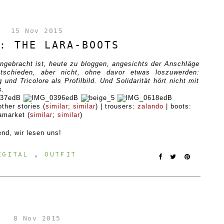
15 Nov 2015
: THE LARA-BOOTS
angebracht ist, heute zu bloggen, angesichts der Anschläge
tschieden, aber nicht, ohne davor etwas loszuwerden:
nd Tricolore als Profilbild. Und Solidarität hört nicht mit
s.
ther stories (
similar
;
similar
) | trousers:
zalando
| boots:
amarket (
similar
;
similar
)
nd, wir lesen uns!
IGITAL
,
OUTFIT
8 Nov 2015