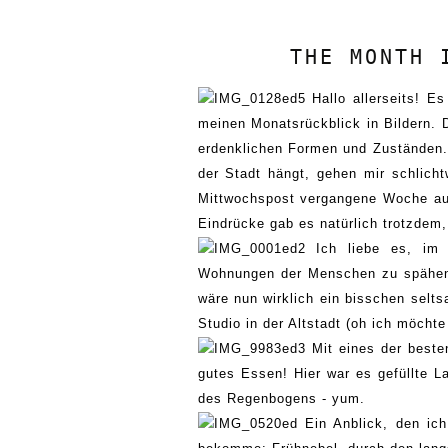
THE MONTH 
Hallo allerseits! Es
meinen Monatsrückblick in Bildern. D
erdenklichen Formen und Zuständen
der Stadt hängt, gehen mir schlich
Mittwochspost vergangene Woche aus
Eindrücke gab es natürlich trotzdem,
Ich liebe es,
im
Wohnungen der Menschen zu
spähe
wäre nu
n wirklich ein bisschen selt
Studio in der Altstadt
(oh ich möchte
M
it
eines der beste
gutes Essen! Hier war es
gefüllte
L
des Regenbogens
-
yu
m.
E
in Anblick, den ic