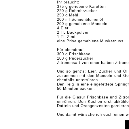
Ihr braucht:
375 g geriebene Karotten
220 g Rohrohrzucker
250 g Mehl
200 ml Sonnenblumenöl
200 g gemahlene Mandeln
4 Eier
2 TL Backpulver
1 TL Zimt
eine Prise gemahlene Muskatnuss
Für obendrauf:
300 g Frischkäse
100 g Puderzucker
Zitronensaft von einer halben Zitrone
Und so geht’s: Eier, Zucker und Öl
zusammen mit den Mandeln und Gew
ebenfalls unterrühren.
Den Teig in eine eingefettete Spring
50 Minuten backen.
Für die Glasur Frischkäse und Zitro
einrühren. Den Kuchen erst abkühlen
Datteln und Orangenzesten garniere
Und damit
wünsche ich euch einen w