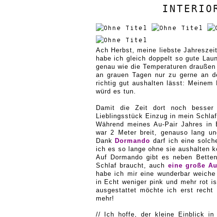
INTERIO
Ach
Herbst, meine liebste Jahreszeit
habe ich gleich doppelt so gute La
genau wie die Temperaturen draußen 
an grauen Tagen nur zu gerne an de
richtig gut aushalten lässt: Meinem 
würd es tun.
Damit die Zeit dort noch besser
Lieblingsstück Einzug in mein Schla
Während meines Au-Pair Jahres in 
war 2 Meter breit, genauso lang 
Dank
Dormando
darf ich eine solc
ich es so lange ohne sie aush
alten k
Auf
Dormando
gibt es neben Bette
Schlaf braucht, auch
eine große A
habe ich mir eine wunderbar weich
in Echt weniger pink und mehr rot i
ausgestattet möchte ich erst recht
mehr!
//
Ich hoffe, der kleine Einblick 