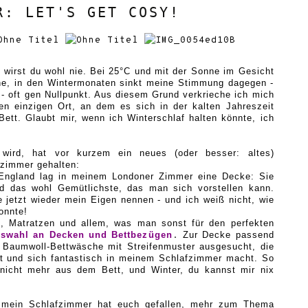
R: LET'S GET COSY!
 wirst du wohl nie.
B
ei 25°C und mit der Sonne im Gesicht
une, in den Wintermonaten sinkt meine Stimmung dagegen -
- oft gen Nullpunkt. Aus diesem Grund verkrieche ich mich
n einzigen Ort, an dem es sich in der kalten Jahreszeit
Bett. Glaubt mir, wenn ich Winterschlaf halten könnte, ich
 wird, hat vor kurzem ein neues (
oder
besser
:
altes)
fzimmer gehalten:
England lag in meinem Londoner Zimmer eine Decke: Sie
und das wohl
G
emütlichste, das man sich vorstellen kann.
he jetzt wieder mein Eigen nennen
- und ich
weiß nicht, wie
onnte
!
n
,
Matratzen und allem
, was man
sonst
für den perfekten
uswahl an Decken und Bettbez
ügen
Zur Decke passend
.
e Baumwoll-Bettwäsche mit Streifenmuster ausgesucht,
die
st und sich
fantastisch
in meinem
Schlafzimmer
macht.
So
 nicht mehr aus dem Bett, und Winter, du kannst mir nix
in mein Schlafzimmer hat euch gefallen, mehr zum
Thema