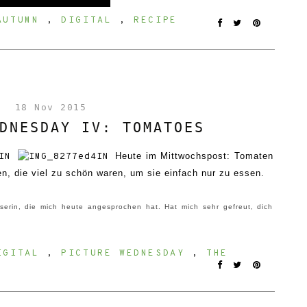
AUTUMN
,
DIGITAL
,
RECIPE
18 Nov 2015
DNESDAY IV: TOMATOES
Heute im
Mittwo
chspost
: Tomaten
, die viel zu schön waren, um sie einfach nur zu essen.
serin, die mich heute angesprochen hat. Hat mich sehr gefreut, dich
IGITAL
,
PICTURE WEDNESDAY
,
THE