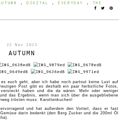
AUTUMN
,
DIGITAL
,
EVERYDAY
,
THE
22 Nov 2015
AUTUMN
ie es euch geht, aber ich habe noch
partout
keine Lust auf
utigen Post gibt es deshalb ein paar herbstliche Fotos,
e versteckt haben und die da wären: Mehr oder weniger
 und das Ergebnis, wenn man sich über die ausgebliebene
inweg trösten muss: Karottenkuchen!
ervorragend und hat außerdem den Vorteil, dass er fast
emüse darin bedenkt (den Berg Zucker und die 200ml Öl
aha).