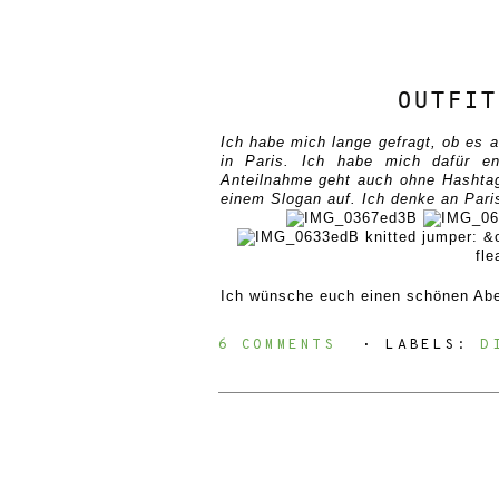
OUTFIT
Ich habe mich lange gefragt, ob es 
in Paris. Ich habe mich dafür en
Anteilnahme geht auch ohne Hashtag u
einem Slogan auf. Ich denke an Pari
knitted jumper: &o
fle
Ich wünsche euch einen schönen Abe
6 COMMENTS
⋅ LABELS:
D