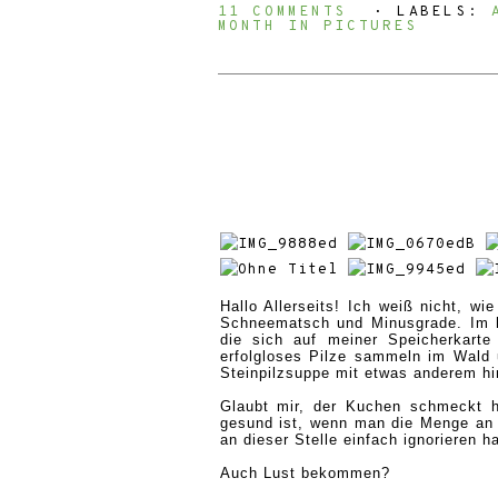
11 COMMENTS
⋅ LABELS:
MONTH IN PICTURES
Hallo Allerseits! Ich weiß nicht, w
Schneematsch und Minusgrade. Im he
die sich auf meiner Speicherkart
erfolgloses Pilze sammeln im Wald
Steinpilzsuppe mit etwas anderem h
Glaubt mir, der Kuchen schmeckt h
gesund ist
,
wenn man die Menge an G
an dieser Stelle einfach ignorieren h
Auch Lust bekommen?