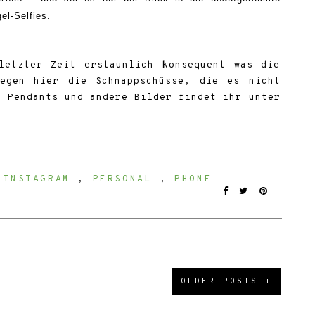
el-Selfies.
letzter Zeit erstaunlich konsequent was die
wegen hier die Schnappschüsse, die es nicht
e Pendants und andere Bilder findet ihr unter
:
INSTAGRAM
,
PERSONAL
,
PHONE
OLDER POSTS +