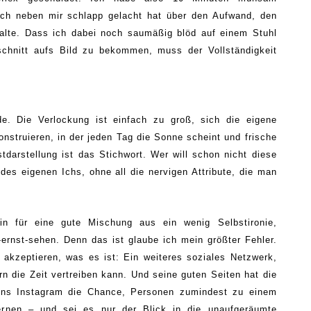
ich neben mir schlapp gelacht hat über den Aufwand, den
alte. Dass ich dabei noch saumäßig blöd auf einem Stuhl
chnitt aufs Bild zu bekommen, muss der Vollständigkeit
de
. Die Verlockung ist einfach zu groß, sich die eigene
nstruieren, in der jeden Tag die Sonne scheint und frische
darstellung ist das Stichwort. Wer will schon nicht diese
des eigenen Ichs, ohne all die nervigen Attribute, die man
 für eine gute Mischung aus ein wenig Selbstironie,
-
e
rnst
-
sehen. Denn das ist glaube ich mein größter Fehler.
s akzeptieren, was es ist: Ein weiteres soziales Netzwerk,
n die Zeit vertreiben kann. Und seine guten Seiten hat die
uns Instagram die Chance, Personen zumindest zu einem
ernen – und sei es nur der Blick in die unaufgeräumte