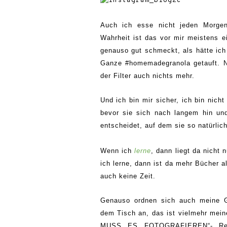
Auch ich esse
nicht jeden Morge
Wahrheit ist das vor mir meistens e
genauso gut schmeckt, als hätte ich
G
anze #homemadegranola getauft. Nu
der Filter auch nichts mehr.
Und ich bin mir sicher, ich bin nicht
bevor sie sich nach langem hin und
entsch
eidet
, auf dem sie so natürlic
Wenn ich
lerne
, dann liegt da nicht
ich lerne, dann ist da mehr Bücher 
auch keine Zeit.
Genauso ordnen sich auch meine G
dem Tisch an, das ist vielmehr mei
MUSS ES FOTOGRAFIEREN“- Refl