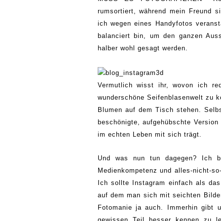
rumsortiert, während mein Freund s
ich wegen eines Handyfotos veranst
balanciert bin, um den
ganzen
Auss
halber wohl gesagt werden.
Vermutlich wisst ihr, wovon ich re
wunderschöne Seifenblasenwelt zu ko
Blumen auf dem Tisch stehen. Selbst
beschönigte, aufgehübschte Version 
im echten Leben mit sich trägt.
Und was nun tun dagegen? Ich bin
Medienkompetenz und
a
lles-
n
icht-
s
o
Ich sollte Instagram einfach als da
auf dem man sich mit seichten Bilder
Fotomanie ja auch. Immerhin gibt 
gewissen Teil besser kennen zu l