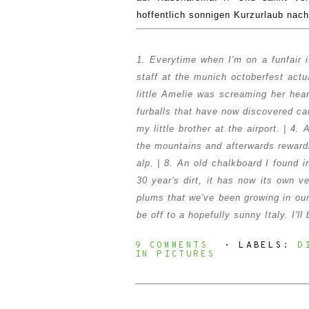
hoffentlich sonnigen Kurzurlaub
nach
1. Everytime w
hen I'
m on a funfair
staff at the munich octoberfest actu
li
ttle Amelie was screaming he
r hea
fu
rb
alls that have no
w discovered cat 
my little bro
ther at the airport. | 4. 
the mountains
and afterwards rewar
alp. | 8.
A
n old chalkboard I found 
30 year's dirt, it has now
its own v
plums that
we've been g
rowing
in our
be off to a hopefully sunny
Italy. I
'll
9 COMMENTS
⋅ LABELS:
D
IN PICTURES