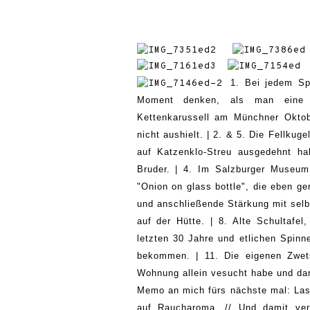
1.
Bei jedem Sp
Moment denken, als man
eine
Ketten
karussell
am Münchner O
kto
nicht aushielt.
| 2. & 5. Die Fellkugel
auf Ka
tzenklo-Streu
ausge
dehnt
ha
Bruder. | 4. Im Salzburger Museu
"
Onion o
n glass bottle
"
, die eben
ge
und anschließende Stärkung mit se
auf der Hütte. | 8. Alte Schultafel,
letzten 30 Jahre und etlichen Spinn
bekommen. |
11.
D
ie eigenen Zwet
Wohnung allein vesucht habe und dan
Memo an mich fürs nächste mal: La
auf Rauch
a
roma.
// Und damit ver