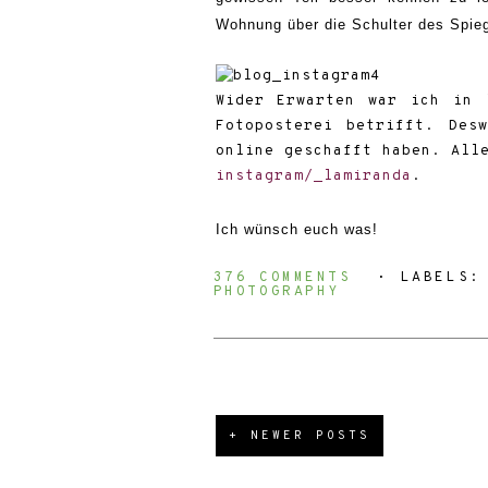
Wohnung über die Schulter des Spieg
Wider Erwarten war ich in 
Fotoposterei betrifft. Des
online geschafft haben. All
instagram/_lamiranda
.
Ich wünsch euch was!
376 COMMENTS
⋅ LABELS
PHOTOGRAPHY
+ NEWER POSTS