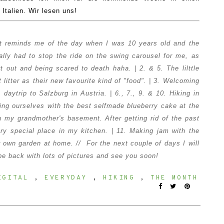
Italien. Wir lesen uns!
it reminds me of the
day
when I was 10 years old and the
ally had to
stop the
ride on the
swing carousel for me, as
rt
out
and
being scared to death
haha. | 2. & 5. The lilttle
litter as their new favourite kind of "food". | 3.
W
elcoming
A day
trip to Salzburg in Austria. |
6., 7., 9. & 10. Hik
ing in
ding
oursel
ves with
the best selfmade blueberry cake
at the
in my
grandmother's base
ment. After
getting rid of
the past
ery special place in my kitchen. | 11. Making
jam
with
the
 own garden at home. // For the next couple of days I will
 be back with lots of pict
ur
es and see you soon!
IGITAL
,
EVERYDAY
,
HIKING
,
THE MONTH