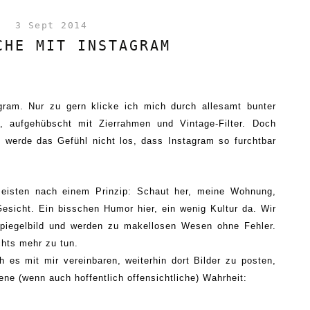
3 Sept 2014
CHE MIT INSTAGRAM
gram. Nur zu gern klicke ich mich durch allesamt bunter
n, aufgehübscht mit Zierrahmen und Vintage
-
Filter. Doch
h werde das Gefühl nicht los, dass Instagram so furchtbar
 meisten nach einem Prinzip: Schaut her, meine Wohnung,
esicht. Ein bisschen Humor hier, ein
wenig
Kultur da. Wir
 Spiegelbild und werden zu makellosen Wesen ohne Fehler.
chts mehr zu tun.
es mit mir vereinbaren, weiterhin dort Bilder zu posten,
ne (wenn auch hoffentlich offensichtliche) Wahrheit
: