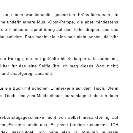
n an einem wunderschön gedeckten Frühstückstisch
.
I
n
ine undefinierbare Müsli-Obst-Pampe, die aber mindestens
 die Himbeeren spiralförmig auf de
n
Teller drapiert und das
r auf dem Foto macht sie sich halt nicht schön, da hilft
 die
E
inzige, d
ie
erst gefühlte 50 Selbstportraits aufnimmt,
 her für das eine Selfie (brr ich mag dieses Wort nicht)
h und unaufgeregt aussieht.
 nur ein Buch mit schönen Einmerkerln auf dem Tisch. Wenn
als Tisch, und zum Milchschaum aufschlagen habe ich dann
eburtstagsgeschenke nicht von selbst mosaikförmig auf
nem „Es sieht schön aus. Es passt farblich zusammen. ICH
ex geschuldet. Ich habe also 10 Minuten mühsam