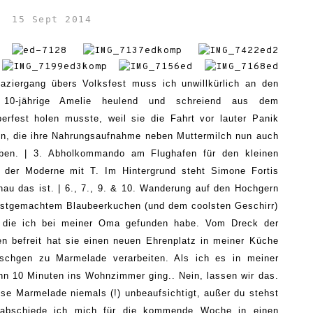
15 Sept 2014
aziergang übers Volksfes
t
muss ich unwillkürlich
an den
 10-jährige Amelie
heulend und schreiend aus dem
berfest
holen musste, weil sie
die Fahrt
vor
lauter Panik
n, d
ie ihre
Nahrungsa
ufnahme neben Muttermilch nun auch
ben
.
| 3. Abholkommando am Flughafen für den kleinen
m der Moderne mit T. Im
Hin
tergrund ste
ht Simone Fo
rtis
nau das ist
. | 6., 7., 9. & 10.
Wanderung auf den Hochgern
lbstgemachtem Blaubeerkuchen
(und dem coolsten Geschirr)
 die ich bei
meiner Oma gefunden habe.
Vo
m Dreck der
en befreit hat sie
einen neuen
Ehrenplatz in meiner Kü
che
schgen zu Marmelade verarbeiten. Als ich es in meiner
n 10 Minuten ins Wohnzimmer ging.. Nein, lassen wir das.
sse Marmelade niemals
(!)
unbeaufsichtig
t
, au
ßer du stehst
abschiede ich mich für die kommende Woche in einen