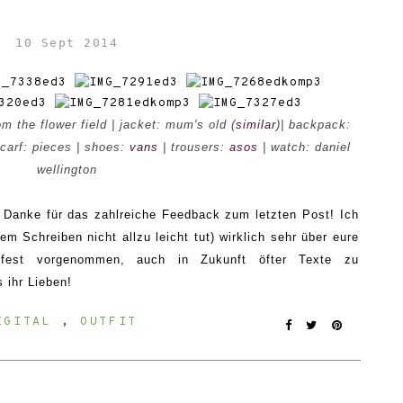
10 Sept 2014
om the flower field | jacket: mum's old (
similar
)| backpack:
scarf: pieces | shoes:
vans
| trousers:
asos
| watch: daniel
wellington
 Danke für das zahlreiche Feedback zum letzten Post! Ich
m Schreiben nicht allzu leicht tut) wirklich sehr über eure
 fest vorgenommen, auch in Zukunft öfter
Texte
zu
 ihr Lieben!
IGITAL
,
OUTFIT