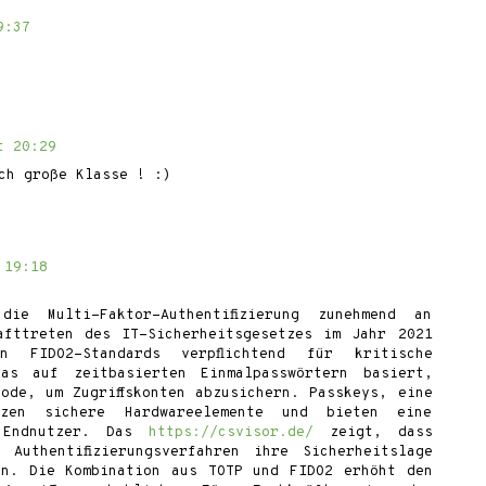
9:37
t 20:29
ch große Klasse ! :)
 19:18
ie Multi-Faktor-Authentifizierung zunehmend an
afttreten des IT-Sicherheitsgesetzes im Jahr 2021
 FIDO2-Standards verpflichtend für kritische
das auf zeitbasierten Einmalpasswörtern basiert,
ode, um Zugriffskonten abzusichern. Passkeys, eine
tzen sichere Hardwareelemente und bieten eine
 Endnutzer. Das
https://csvisor.de/
zeigt, dass
 Authentifizierungsverfahren ihre Sicherheitslage
en. Die Kombination aus TOTP und FIDO2 erhöht den