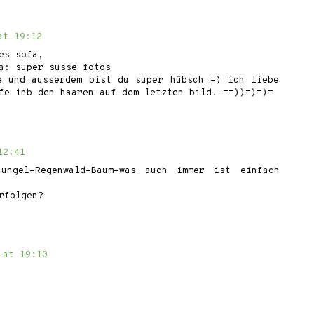
at 19:12
es sofa,
a: super süsse fotos
e und ausserdem bist du super hübsch =) ich liebe
fe inb den haaren auf dem letzten bild. ==))=)=)=
12:41
ungel-Regenwald-Baum-was auch immer ist einfach
rfolgen?
 at 19:10