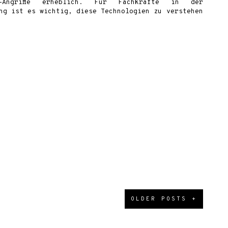
-Angriffe erheblich. Für Fachkräfte in der
ng ist es wichtig, diese Technologien zu verstehen
OLDER POSTS +