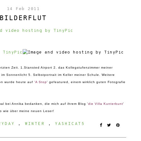
14 Feb 2011
BILDERFLUT
etzten Zeit. 1.Stansted Airport 2. das Kollegstufenzimmer meiner
im Sonnenlicht 5. Selbstportrait im Keller meiner Schule. Weitere
on wurde heute auf
'
A Stop
' gefeatured, einem wirklich guten Fotografie
al bei Annika bedanken, die mich auf ihrem Blog '
die Villa Kunterbunt
'
so wie über meine neuen Leser!
RYDAY
,
WINTER
,
YASHICAT5