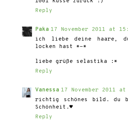
1001 Küsse zurück :)
Reply
Paka
17 November 2011 at 15
ich liebe deine haare, 
locken hast *-*
liebe grüße selastika :*
Reply
Vanessa
17 November 2011 at
richtig schönes bild. du 
Schönheit.♥
Reply