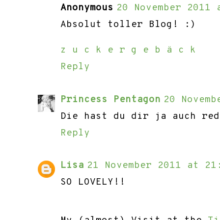
Anonymous
20 November 2011 
Absolut toller Blog! :)
z u c k e r g e b ä c k
Reply
Princess Pentagon
20 Novemb
Die hast du dir ja auch red
Reply
Lisa
21 November 2011 at 21
SO LOVELY!!