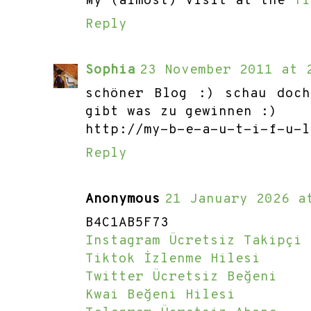
My (almost) Visit at the
Ti
Reply
Sophia
23 November 2011 at 
schöner Blog :) schau doc
gibt was zu gewinnen :)
http://my-b-e-a-u-t-i-f-u-l
Reply
Anonymous
21 January 2026 a
B4C1AB5F73
Instagram Ücretsiz Takipçi
Tiktok İzlenme Hilesi
Twitter Ücretsiz Beğeni
Kwai Beğeni Hilesi