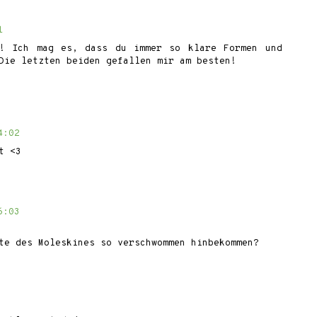
1
n! Ich mag es, dass du immer so klare Formen und
Die letzten beiden gefallen mir am besten!
4:02
t <3
6:03
te des Moleskines so verschwommen hinbekommen?