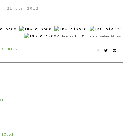
21 Jun 2012
Images 1,6: Motifs via. weheartit.com
AWINGS
28
 10:51