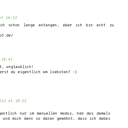
at 16:12
uch schon lange anfangen, aber ich bin echt zu
ot.de/
 18:47
t, unglaublich!
ierst du eigentlich am liebsten? :)
012 at 18:22
igentlich nur im manuellen modus, hab das damals
n und mich dann so daran gewöhnt, dass ich dabei