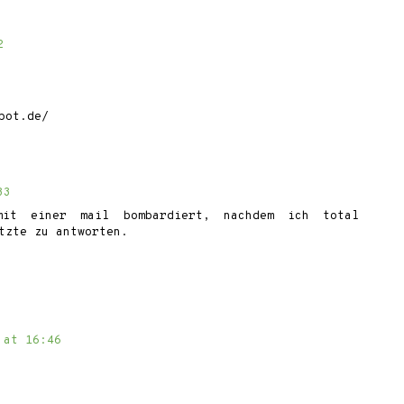
2
pot.de/
33
it einer mail bombardiert, nachdem ich total
tzte zu antworten.
 at 16:46