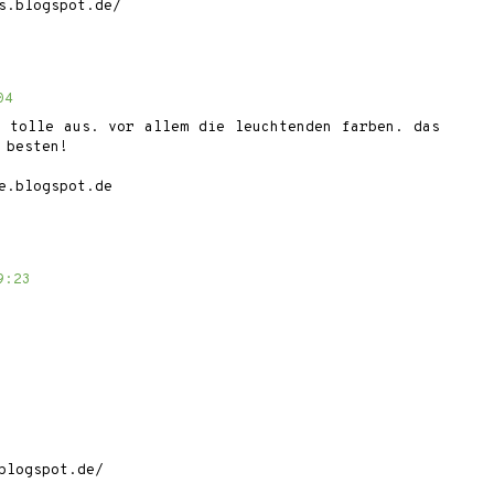
s.blogspot.de/
04
g tolle aus. vor allem die leuchtenden farben. das
 besten!
e.blogspot.de
9:23
blogspot.de/