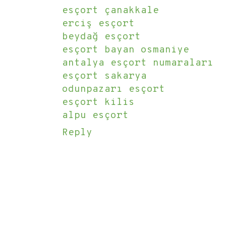
esçort çanakkale
erciş esçort
beydağ esçort
esçort bayan osmaniye
antalya esçort numaraları
esçort sakarya
odunpazarı esçort
esçort kilis
alpu esçort
Reply