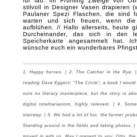
für lau: Im Frühling Zweige von O
stilvoll in Designer Vasen drapieren 
Paulaner Spezi Flaschen, die sind 
warten und sich freuen, wenn d
aufblühen. // Hallo allerseits, heute
Durcheinander, das sich in den l
Speicherkarte angesammelt hat
. Ic
wünsche euch ein wunderbares Pfingst
1. Happy horses. | 2. The Catcher in the Rye. | 
reading Dave Eggers' "The Circle", a book I would 
sure no literary masterpiece, but the story is abs
digital totalitarianism, highly relevant. | 4. So
stairway. | 5. We had a lot of fun, the farmer prob
Standing around in the fields and taking photos.
moved in with us. May I present to you: Otto, the 