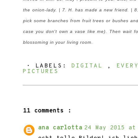
the onion-lady. | 7. H. has made a new friend. | 8
pick some branches from fruit trees or bushes and 
case you don't own a vase like me). Then wait for
blossoming in your living room.
⋅ LABELS:
DIGITAL
,
EVER
PICTURES
11 comments :
ana carlotta
24 May 2015 at