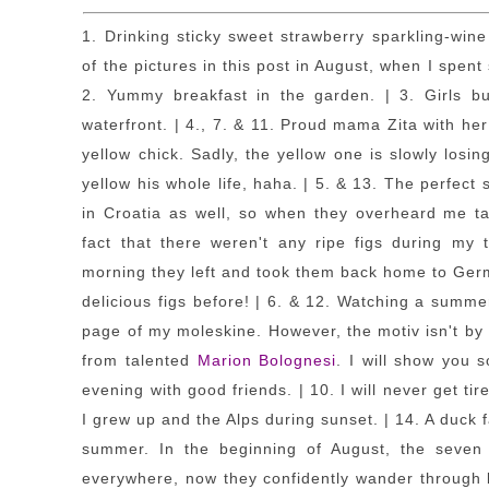
1. Drinking sticky sweet strawberry sparkling-win
of the pictures in this post in August, when I spe
2. Yummy breakfast in the garden. | 3. Girls bu
waterfront. | 4., 7. & 11. Proud mama Zita with her
yellow chick. Sadly, the yellow one is slowly losin
yellow his whole life, haha. | 5. & 13. The perfect 
in Croatia as well, so when they overheard me t
fact that there weren't any ripe figs during my
morning they left and took them back home to Ger
delicious figs before! | 6. & 12. Watching a summe
page of my moleskine. However, the motiv isn't by m
from talented
Marion Bolognesi
. I will show you 
evening with good friends. | 10. I will never get ti
I grew up and the Alps during sunset. | 14. A duck 
summer. In the beginning of August, the seven 
everywhere, now they confidently wander through 