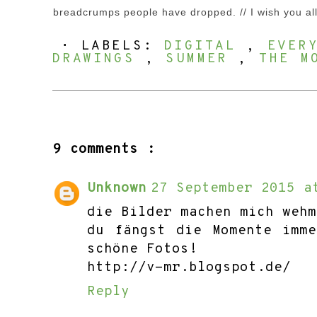
breadcrumps people have dropped. // I wish you all
⋅ LABELS:
DIGITAL
,
EVER
DRAWINGS
,
SUMMER
,
THE M
9 comments :
Unknown
27 September 2015 a
die Bilder machen mich wehm
du fängst die Momente imm
schöne Fotos!
http://v-mr.blogspot.de/
Reply