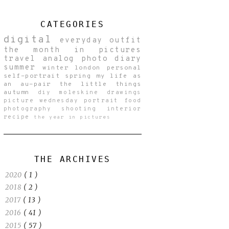
CATEGORIES
digital
everyday
outfit
the month in pictures
travel
analog
photo diary
summer
winter
london
personal
self-portrait
spring
my life as
an au-pair
the little things
autumn
diy
moleskine drawings
picture wednesday
portrait
food
photography
shooting
interior
recipe
the year in pictures
THE ARCHIVES
2020
( 1 )
2018
( 2 )
2017
( 13 )
2016
( 41 )
2015
( 57 )