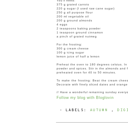
You'll need:
375 g grated carrots
220 g sugar (I used raw cane sugar)
250 g all purpose flour
200 ml vegetable oil
200 g ground almonds
4 eggs
2 teaspoons baking
pow
der
1 teaspoon ground cinnamon
a pinch of grated nutmeg
For the frosting:
300 g cream cheese
100 g icing sugar
lemon juice
of
half
a lemon
Preheat the oven to 180 degrees celsius. In a
powder
and spices. Stir in the almonds and f
preheated oven for 40 to 50 minutes.
To make the frosting: Beat the cream chees
Decorate with finely sliced dates and orang
// Have a
wonderfu
l remaining sunday every
Follow my blog with Bloglovin
⋅ LABELS:
AUTUMN
,
DIG