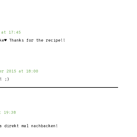
 at 17:45
ke♥ Thanks for the recipe!!
er 2015 at 18:00
! ;)
t 19:38
a direkt mal nachbacken!