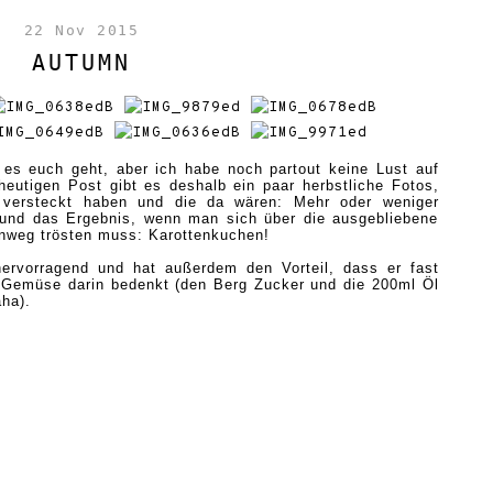
22 Nov 2015
AUTUMN
ie es euch geht, aber ich habe noch
partout
keine Lust auf
utigen Post gibt es deshalb ein paar herbstliche Fotos,
e versteckt haben und die da wären: Mehr oder weniger
 und das Ergebnis, wenn man sich über die ausgebliebene
inweg trösten muss: Karottenkuchen!
ervorragend und hat außerdem den Vorteil, dass er fast
emüse darin bedenkt (den Berg Zucker und die 200ml Öl
aha).