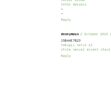
hacker bulma
tütün dünyası
-
-
Reply
Anonymous
2 October 2025 
15B44E7B23
takipçi satın al
chita swivel accent chair
Reply