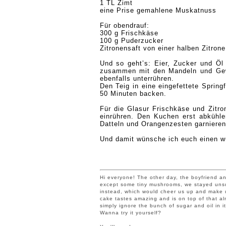
1 TL Zimt
eine Prise gemahlene Muskatnuss
Für obendrauf:
300 g Frischkäse
100 g Puderzucker
Zitronensaft von einer halben Zitrone
Und so geht’s: Eier, Zucker und Öl
zusammen mit den Mandeln und Gew
ebenfalls unterrühren.
Den Teig in eine eingefettete Spring
50 Minuten backen.
Für die Glasur Frischkäse und Zitro
einrühren. Den Kuchen erst abkühlen
Datteln und Orangenzesten garniere
Und damit
wünsche ich euch einen w
Hi everyone! The other day,
the boyfriend an
except some tiny mushrooms, we stayed unsu
instead, which would cheer us up and make us
cake tastes amazing and is on top of that alm
simply ignore the bunch of sugar and oil in it
Wanna try it yourself?