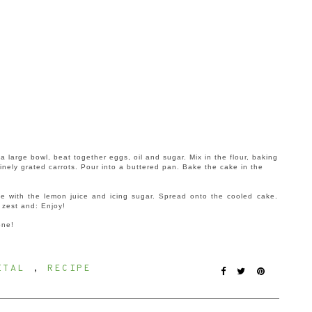
 large bowl, beat together eggs, oil and sugar. Mix in the flour, baking
inely grated carrots. Pour into a buttered pan. Bake the cake in the
e with the lemon juice and icing sugar. Spread onto the cooled cake.
e zest and:
E
njoy!
one!
ITAL
,
RECIPE