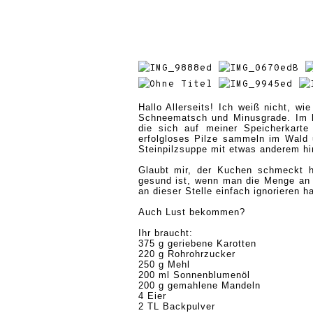
Hallo Allerseits! Ich weiß nicht, w
Schneematsch und Minusgrade. Im he
die sich auf meiner Speicherkart
erfolgloses Pilze sammeln im Wald
Steinpilzsuppe mit etwas anderem h
Glaubt mir, der Kuchen schmeckt h
gesund ist
,
wenn man die Menge an G
an dieser Stelle einfach ignorieren h
Auch Lust bekommen?
Ihr braucht:
375 g geriebene Karotten
220 g Rohrohrzucker
250 g Mehl
200 ml Sonnenblumenöl
200 g gemahlene Mandeln
4 Eier
2 TL Backpulver