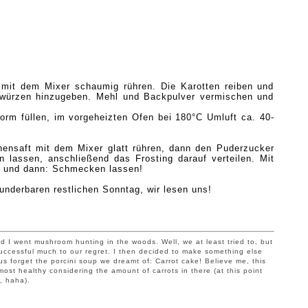
 mit dem Mixer schaumig rühren. Die Karotten reiben und
ürzen hinzugeben. Mehl und Backpulver vermischen und
form füllen, im vorgeheizten Ofen bei 180°C Umluft ca. 40-
nensaft mit dem Mixer glatt rühren, dann den Puderzucker
 lassen, anschließend das Frosting darauf verteilen. Mit
n und dann: Schmecken lassen!
underbaren
restlichen
Sonntag, wir lesen uns!
d I
went mushroom hunting in the woods. Well, we at least tried to, but
ccessful much to our regret. I then decided to make something else
 forget the porcini soup we dreamt of: Carrot cake! Believe me, this
ost healthy considering the amount of carrots in there (at this point
, haha).