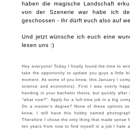
haben die magische Landschaft erku
von der Szenerie war habe ich
de
geschossen
-
ihr dürft euch also auf w
Und jetzt wünsche ich euch eine wun
lesen uns
:)
Hey everyone! Today I finally found the time to wri
take the opportunity to update you guys a little b
momen
t
. As some of you know, this January I
comp
science and economics). First I was overly hap
handing in your bachelor thesis, but
qu
ickly after
"
w
hat now
?". Apply for a full-time j
ob in a
big com
Do a master
'
s degree?
N
one of these options s
know
, I still have this hobby na
med photograp
T
herefore I
chose the only thing that
made sense f
ten years from now to
find myself in a job I
hate 