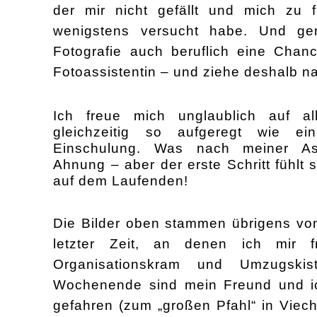
der mir nicht gefällt und mich zu 
wenigstens versucht habe. Und ge
Fotografie auch beruflich eine Chanc
Foto
a
ssistentin – und ziehe deshalb 
Ich freue mich unglaublich auf a
gleichzeitig so aufgeregt wie e
Einsch
ulung
. Was nach meiner Assi
Ahnung – aber der erste Schritt fühlt s
auf
dem Lauf
enden
!
Die Bilder oben stammen übrigens vo
letzter Zeit, an denen ich mir
Organisationskram und Umz
ugski
Wochenende sind mein Freund und i
gefahren (zum „großen Pfahl“ in Viec