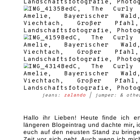
jeans:
zalando
| jumper: & othe
Hallo ihr Lieben! Heute finde ich e
l
äng
eren Blog
eintrag und dachte
mir
,
i
euch
auf den neusten Stand zu bring
Zeit vor sich geht. Auch wenn ich mic