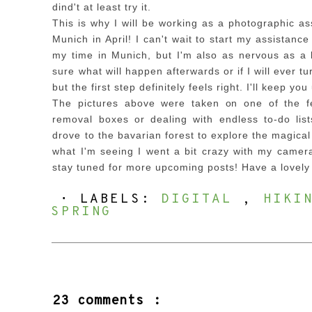
dind
't at least try it.
T
his is w
hy I will be workin
g as a photogr
aphic
ass
Munich in
A
pril! I
can't wait to start my assistan
my time in Munich, but I'm also as nervous as a
sure what will happen afterwards o
r if I will ever t
but the first ste
p definitely feels right.
I'll keep you
The pictures above were taken on one of the f
removal boxes or dealing wi
th
endless to-do
list
drove to the bavarian forest to exp
lore the magical
what I'm seeing I went a bit crazy with my camer
stay tuned for more upcoming posts!
Have a lovely
⋅ LABELS:
DIGITAL
,
HIKI
SPRING
23 comments :