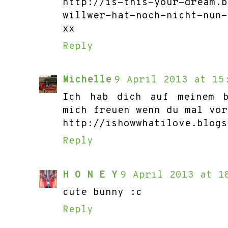
http://is-this-your-dream.b
willwer-hat-noch-nicht-nun-
xx
Reply
Michelle
9 April 2013 at 15
Ich hab dich auf meinem b
mich freuen wenn du mal vor
http://ishowwhatilove.blogs
Reply
H O N E Y
9 April 2013 at 1
cute bunny :c
Reply