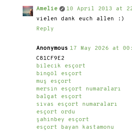
Amelie
10 April 2013 at 2
vielen dank euch allen :)
Reply
Anonymous
17 May 2026 at 00
C81CF9E2
bilecik esçort
bingöl esçort
muş esçort
mersin esçort numaraları
balgat esçort
sivas esçort numaraları
esçort ordu
şahinbey esçort
esçort bayan kastamonu