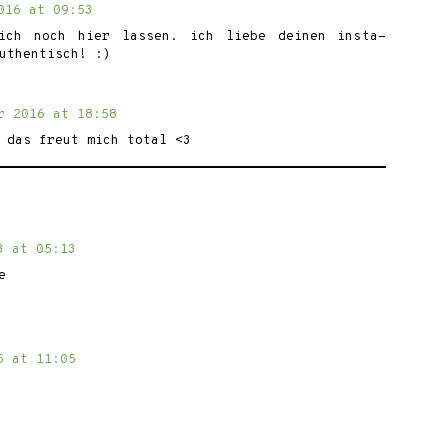
016 at 09:53
ich noch hier lassen. ich liebe deinen insta-
uthentisch! :)
r 2016 at 18:58
 das freut mich total <3
3 at 05:13
e
5 at 11:05