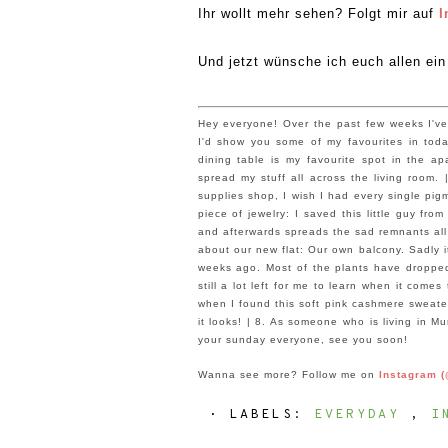
Ih
r wollt
mehr sehen? Folgt mi
r auf
I
U
nd jetzt
wünsche ich euch allen ein
Hey everyone
! Over the past few weeks
I
'
ve
I'
d
show you some of my fa
v
ourites in tod
dining table is my fa
vourite spot in the a
spread my stu
ff all across the living room. 
supplies shop, I wish I had every single
pig
piec
e of jewelr
y
: I saved this little guy fro
and
afterwards
spreads the sad r
emnants all
ab
out our new flat:
Our own bal
cony. Sadly 
weeks ago. Most of the plants have dropped
still a lot left
for
me to learn
when it comes t
when
I found this soft pink cashmere sweate
it looks!
| 8. As some
one who is living in 
your sunday everyone,
see you soon!
Wann
a see more? Foll
ow me on
Instagram (
⋅ LABELS:
EVERYDAY
,
I