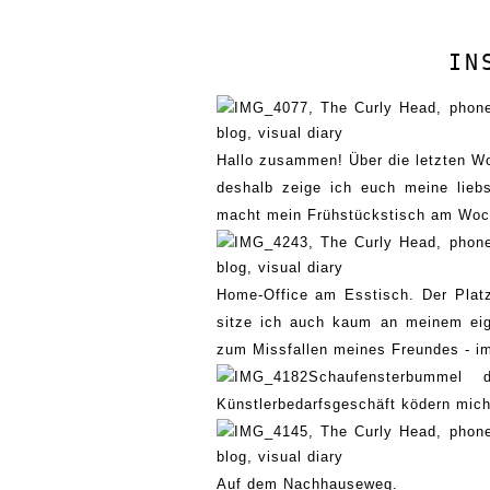
IN
Hallo zusammen
!
Ü
b
er die letzten 
deshalb zeige ich euch meine
lieb
macht mein Frühstückstisch am Woc
Home-Office am Esstisch. Der Platz
sitze ich auch kaum an meinem eig
zum Missfallen meines Freundes - 
Schaufensterbummel
Künstlerbedarfsgesch
äft
ködern mich
Auf dem Nachhauseweg.