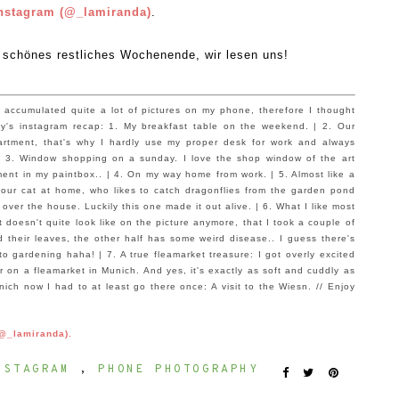
nst
agram (@_lamiranda)
.
 schönes restliches W
ochenende, wir lesen uns
!
 accumulated quite a lot of pictures on my phone, therefor
e I thought
ay's instagram
recap
:
1.
My breakfast table on the w
eekend. | 2.
Our
partment, that's why
I hardly use my proper desk for work a
nd al
ways
| 3. W
indow shopping on a sunday.
I love the shop window of the art
ment
in my paintbox.. | 4. On my way home from work. | 5. Almost like a
m our cat at home, who like
s to c
atch dragonflies fro
m the garden pond
 over the house. Luckily this one made it out alive. | 6. W
hat
I like most
it
doesn
't
quite look like on the picture
anymore, that I took a couple of
 their leaves, the other ha
lf
has some weird
disease.. I gues
s there's
o gardening haha! | 7. A true f
leamarket treasure: I got overly e
xc
i
ted
r on a fleamarket in Munich. And yes, it's ex
actly as
soft and cuddly a
s
Munich now
I had to at least go there o
nce: A visit to the Wiesn. // E
njoy
@_lamiranda).
NSTAGRAM
,
PHONE PHOTOGRAPHY