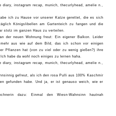
 habe ich zu Hause vor unserer Katze gerettet, die es sich
äglich Königslibellen am Gartenteich zu fangen und die
ar stolz im ganzen Haus zu verteilen.
n der neuen Wohnung freut: Ein eigener Balkon. Leider
ht mehr aus wie auf dem Bild, das ich schon vor einigen
der Pflanzen hat
(von zu viel oder zu wenig gießen?)
ihre
. Ich habe da wohl noch einiges zu lernen haha.
hnsinnig
gefreut, als ich d
e
n rosa
Pulli
aus 100% Kaschmir
en gefunden habe. Und ja, er ist genauso weich, wie er
nchnerin dazu: Einmal den
Wiesn-Wahnsinn
hautnah