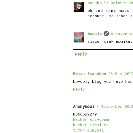
monika
31 October 2
oh und eins muss 
account. so schön a
Amelie
6 Novembe
vielen dank monika,
Reply
Brian Shanahan
26 May 202
Loveely blog you have her
Reply
Anonymous
7 September 202
D666529279
hacker arıyorum
hacker kiralama
tütün dünyası