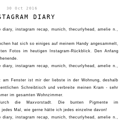
30 Oct 2016
STAGRAM DIARY
Wochen hat sich so einiges auf meinem Handy angesammelt,
sten Fotos
im heutigen Instagram-Rückblick. Den Anfang
henende.
 am Fenster ist mir der liebste in der Wohnung, deshalb
entlichen Schreibtisch und verbreite meinen Kram - sehr
immer im gesamten Wohnzimmer.
 durch die Maxvorstadt.
Die bunten Pigmente im
 jedes Mal, w
ie gerne
h
ätte ich jedes einzelne
dav
on
!