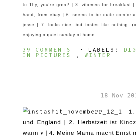
to Thy, you're great!
| 3. vitamins for breakfast
|
hand, from ebay
| 6. seems to be quite comforta
jesse
| 7. looks nice, but tastes like nothing.
enjoying a quiet sunday at home.
39 COMMENTS
⋅ LABELS:
DI
IN PICTURES
,
WINTER
18 Nov 20
1.
und England | 2. Herbstzeit ist Kinoz
warm
| 4. Meine Mama macht Ernst 
♥