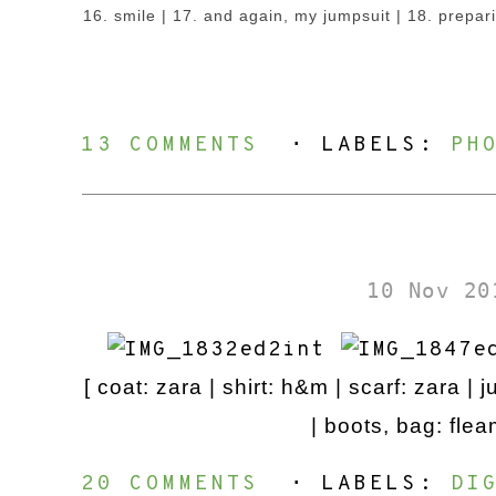
16.
smile
| 17. and again, my jumps
uit
| 18. prepar
13 COMMENTS
⋅ LABELS:
PH
10 Nov 20
[ coat: zara | shirt: h&m | scarf: zara |
| boots, bag: flea
20 COMMENTS
⋅ LABELS:
DI