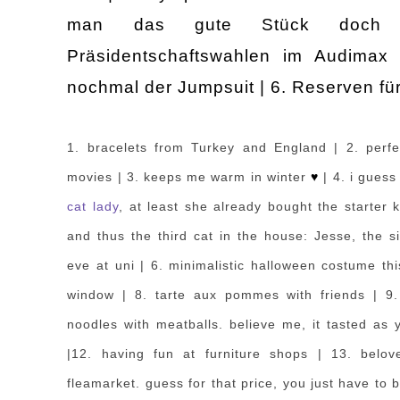
man das gute Stück doch 
Präsidentschaftswahlen im Audimax 
nochmal der Jumpsuit | 6.
Reserven f
ü
1. bracelets from Turkey and England
| 2. perf
movies
| 3. keeps me warm in winter
♥
| 4. i gues
ca
t lady
, at least
s
he already bought
the starter
k
and thus the
third cat in the house: Jesse,
the s
eve at uni
| 6. minimalistic hall
oween costume thi
window
| 8. tarte aux pommes with frien
ds
| 9
noodles with meatballs. believe me, it tasted as
|12. having fun at
furniture shops
| 13. belov
fleamark
et
. guess for that price, you just have to 