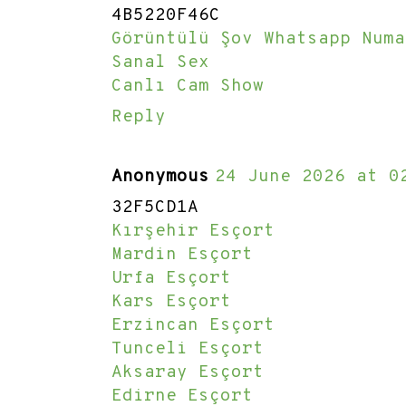
4B5220F46C
Görüntülü Şov Whatsapp Numa
Sanal Sex
Canlı Cam Show
Reply
Anonymous
24 June 2026 at 0
32F5CD1A
Kırşehir Esçort
Mardin Esçort
Urfa Esçort
Kars Esçort
Erzincan Esçort
Tunceli Esçort
Aksaray Esçort
Edirne Esçort