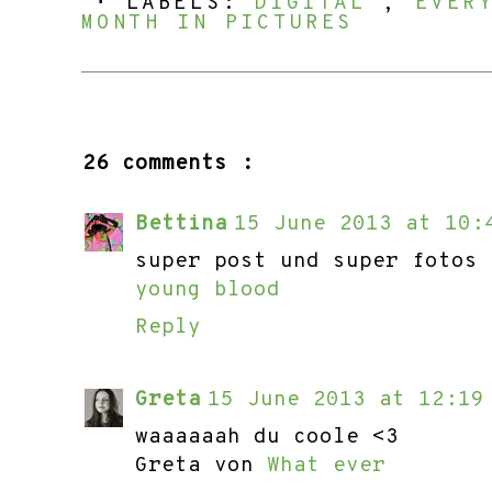
⋅ LABELS:
DIGITAL
,
EVER
MONTH IN PICTURES
26 comments :
Bettina
15 June 2013 at 10:
super post und super fotos 
young blood
Reply
Greta
15 June 2013 at 12:19
waaaaaah du coole <3
Greta von
What ever