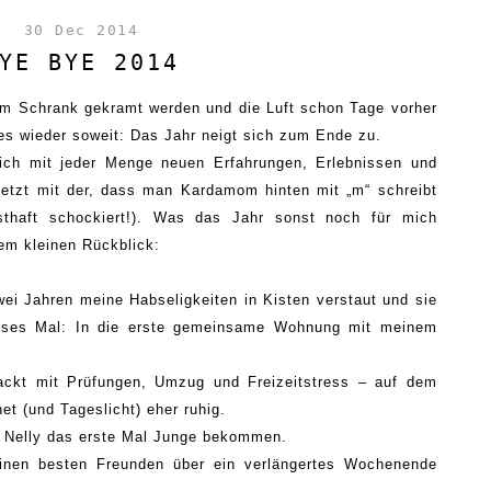
30 Dec 2014
YE BYE 2014
em Schrank gek
ramt
werden und die Luft schon Tage vorher
 es wieder soweit:
Das Jahr
neigt sich zum Ende zu.
ch mit jeder Menge neuen Erfahrungen, Erlebnissen und
letzt mit der, dass man Kardamom hinten mit „m“ schreibt
sthaft schockiert!). Was das Jahr sonst noch für mich
sem kleinen
R
ückblick:
wei
Jahren
meine
Habseligkeiten
in Kisten verstaut und
sie
ieses Mal:
I
n die erste gemeinsame Wohnung mit meinem
ackt mit Prüfungen, Umzug und Freizeitstress – auf dem
et (und Tageslicht) eher ruhig.
 Nelly das erste Mal Junge bekommen.
inen
besten Freunden
ü
ber ein verlängertes
Wochenende