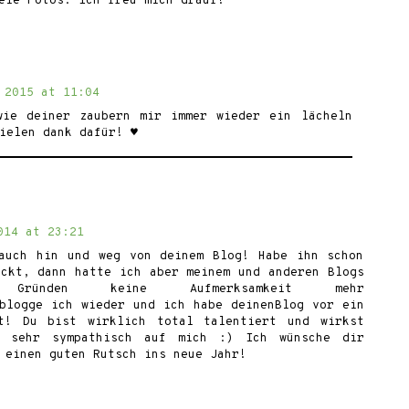
ele Fotos. Ich freu mich drauf!
 2015 at 11:04
wie deiner zaubern mir immer wieder ein lächeln
ielen dank dafür! ♥
014 at 23:21
auch hin und weg von deinem Blog! Habe ihn schon
eckt, dann hatte ich aber meinem und anderen Blogs
 Gründen keine Aufmerksamkeit mehr
 blogge ich wieder und ich habe deinenBlog vor ein
kt! Du bist wirklich total talentiert und wirkst
n sehr sympathisch auf mich :) Ich wünsche dir
 einen guten Rutsch ins neue Jahr!