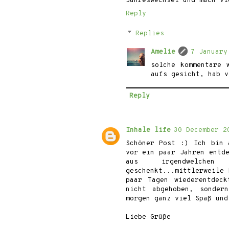
Jahreswechsel und mach vi
Reply
Replies
Amelie
7 January
solche kommentare 
aufs gesicht, hab v
Reply
Inhale life
30 December 2
Schöner Post :) Ich bin 
vor ein paar Jahren entd
aus irgendwelchen
geschenkt...mittlerweile
paar Tagen wiederentdec
nicht abgehoben, sonder
morgen ganz viel Spaß und
Liebe Grüße