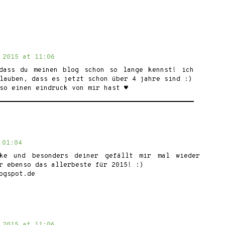
 2015 at 11:06
dass du meinen blog schon so lange kennst! ich
lauben, dass es jetzt schon über 4 jahre sind :)
so einen eindruck von mir hast ♥
 01:04
cke und besonders deiner gefällt mir mal wieder
r ebenso das allerbeste für 2015! :)
ogspot.de
 2015 at 11:06