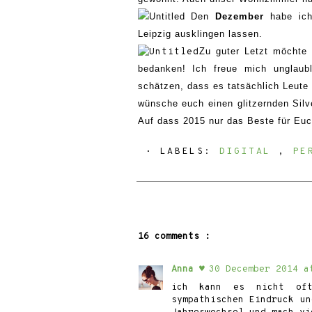
Den
Dezember
habe ic
Leipzig
ausklingen lasse
n
.
Zu guter Letzt möchte 
bedanken! Ich freue mich unglaub
schätzen, dass es tatsächlich Leute d
wünsche euch einen glitzernden Sil
Auf dass 2015 nur das Beste für Euch
⋅ LABELS:
DIGITAL
,
PE
16 comments :
Anna ♥
30 December 2014 a
ich kann es nicht oft
sympathischen Eindruck u