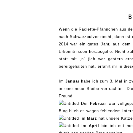
B
Wenn die Raclette-Pfännchen aus d
nach Schwarzpulver riecht, dann ist
2014 war ein
gutes Jahr, aus dem i
Erkenntnissen herausgehe. Nicht zu
statt mit „n“
(ich war gestern ern
bereitgehalten hat, erfahrt ihr in die
Im
Januar
habe ich zum
3.
Mal in
z
in eine neue Bleibe verfrachtet. D
Freund.
Der
Februar
war vollgep
Blog blieb es
wegen
fehlendem Intern
Im
März
hat unsere Katze
Im
April
bin ich mit
me