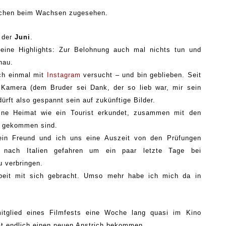
chen beim
Wachsen zugesehen.
 der
Juni
.
eine Highlights
:
Zur Belohnung auch mal nichts tun und
nau.
ch einmal
mit
Instagra
m
versuch
t – und bin geblieben. Seit
r Kamera (dem Bruder sei
D
ank, der so lieb war, mir sein
dürft also gespannt sein auf zukünftige Bilder.
i
ne Heimat
wie ein Tourist erkundet, zusammen mit den
n gekommen sind.
in
Freund und ich uns eine Auszeit
von
den Prüfungen
 nach Italien gefahren
um
ein paar letzte Tage bei
u verbringen
.
eit mit
sich gebr
acht. Umso mehr habe ich mich da in
itglied eines Filmfests
e
ine Woche lang quasi
im Kino
t endlich einen neuen Anstrich bekommen.