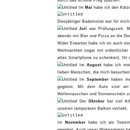
durch das schöne Prag spaziert.
Im
M
ai
habe
ich den
Kätz
Diesjähriger Bademonat war für mich
Juli
war
Prüfungszeit.
M
abends mit
Bier und
Pizza an die Do
Wider Erwarten habe ich
es
auch no
Weihnachten sogar mit ordentliche
altes
Sm
artphone
zu schenken)
.
Ihr 
Im
August
habe ich me
lieben Menschen, die mich besuche
Im
September
haben
me
ge
gönnt
.
M
it dem Auto sind wir
Wellenrauschen und Sonnenschein
z
Der
Oktober
hat viel Arb
unseren temp
orären Balkon verliebt.
Im
November
habe ich als Te
amm
gewohnt
.
A
uch unser Wohnzimmer ha