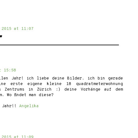
 2015 at 11:07
♥
t 15:58
llen Jahr! ich liebe deine Bilder. ich bin gerade
ine erste eigene kleine 18 quadratmeterwohnung
s Zentrums in Zürich :) deine Vorhänge auf dem
m. Wo findet man diese?
e Jahr!!
Angelika
 2015 at 11:09