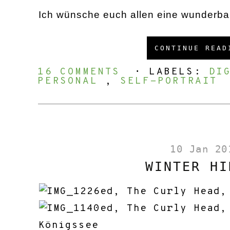
Ich wünsche euch allen eine wunderbar
CONTINUE READ
16 COMMENTS
⋅ LABELS:
DI
PERSONAL
,
SELF-PORTRAIT
10 Jan 20
WINTER HI