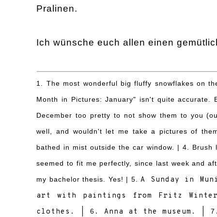
Pralinen.
Ich wünsche euch allen einen
gemütli
1. The most wonderful big fluffy snowflakes on t
Month in Pictures: January" is
n'
t quite accurate. 
December too pretty to not show them to you (ou
well, and wouldn't let me take a pictures of the
bathed in mist outside the car window. | 4.
Brush
seemed to fit
me
per
fectly
, since last week
a
nd af
my
bachelor thesis.
Yes! | 5.
A Sunday in Mun
art with paintings from Fritz Winte
clothes. |
6
. Anna at the museum. |
7