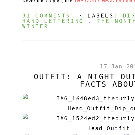
Never miss a post, like
THE CURLY HEAD on
Face
31 COMMENTS
⋅ LABELS:
DI
HAND LETTERING
,
THE MONT
WINTER
17 Jan 20
OUTFIT: A NIGHT OU
FACTS ABOU