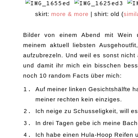
skirt:
more & more
| shirt: old (
simil
Bilder von einem Abend mit Wein 
meinem aktuell liebsten Ausgehou
tf
aufzubrezeln
.
Und weil es sonst nicht 
und
damit i
hr mich ein
bisschen
besse
noch
1
0
r
andom
F
acts über mich
:
Auf meiner linken Gesichtshälfte h
meiner rechten kein einziges.
Ich neige zu Schusseligkeit, will e
In drei Tagen gebe ich meine Bachel
Ich habe einen Hula-Hoop Reifen u