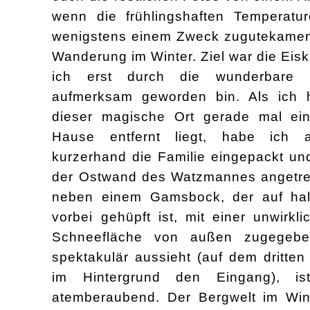
wenn die frühlingshaften Temperat
wenigstens einem Zweck zu
gute
kamen
Wanderung im Winter. Ziel war die Eis
ich erst durch die wunderbare 
aufmerksam geworden bin. Als ich 
dieser magische Ort gerade
m
al ei
Hause
ent
fernt
liegt, habe ich a
kurzerhand die Familie eingepackt un
der Ostwand des Watzmannes
angetr
neben einem Gamsbock, der auf ha
vorbei gehüpft ist, mit einer unwirkl
Schneefläche
von außen zugegebene
spektakulär aussieht (auf dem dritte
im Hintergrund den Eingang), is
atemberaubend. Der Bergwelt im Wint