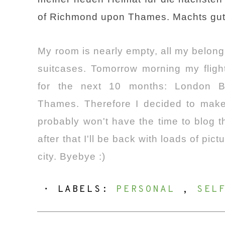
of Richmond upon Thames. Machts gut a
My room is nearly empty, all my belong
suitcases. Tomorrow morning my flig
for the next 10 months: London 
Thames. Therefore I decided to make 
probably won't have the time to blog t
after that I'll be back with loads of pi
city. Byebye :)
⋅ LABELS:
PERSONAL
,
SEL